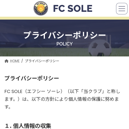
コ
ナ
ン
ビ
テ
ゲ
ン
ー
ツ
シ
プライバシーポリシー
へ
ョ
POLICY
ス
ン
キ
に
HOME
プライバシーポリシー
ッ
移
プ
動
プライバシーポリシー
FC SOLE（エフシー ソーレ）（以下「当クラブ」と称し
ます。）は、以下の方針により個人情報の保護に努めま
す。
１. 個人情報の収集